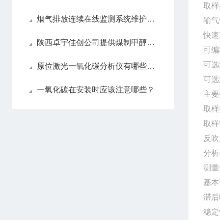
取样
烟气排放连续在线监测系统维护方法
输气
快速
陕西卓宇佳创公司提供煤制甲醇过程气体分析仪的详细描述
可编
可选
原位激光一氧化碳分析仪有哪些亮眼的功能特色呢？
可选
一氧化碳在安装时应该注意哪些？
主要
取样
取样
反吹
分析
测量
基本
滞后
稳定