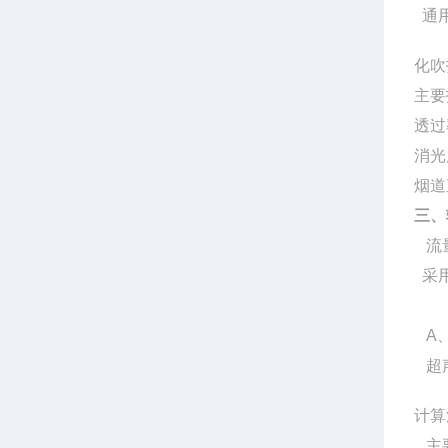
通用
化吹
主要
透过
消光
烟道
三、
流
采
A、
超声
计算
主