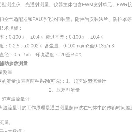
型测尘仪，光透射测量。仪器主体包含FWM发射单元、FWR接
扫空气适配器和
PAU净化吹扫装置。附件为安装法兰、防护罩等
技术指标：
率：
0-100﹪，±0.4﹪ 透过率差：0-100﹪，±0.4﹪
度：
0-2.5，±0.002﹪ 含尘量：0-100mg/m3至0-13g/m3
直径：
0.5-15m 环境温度：-20至+50℃
辅助参数测量
量测量
用的
流量仪表
有两种系列
(可选)：1、超声波型
流量计
2、压差型流量
超声波流量计
波流量计的工作原理是通过测量超声波在气体中的传输时间差
流量。
要技术数据：