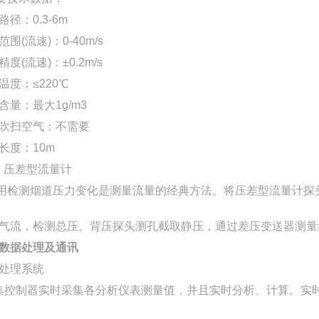
路径：
0.3-6m
范围
(流速)：0-40m/s
精度
(流速)：±0.2m/s
温度：
≤220℃
含量：最大
1g/m3
吹扫空气：不需要
长度：
10m
压差型流量计
检测烟道压力变化是测量流量的经典方法。将压差型流量计探
气流，检测总压。背压探头测孔截取静压，通过
差压变送器
测量
数据处理及通讯
处理系统
控制器实时采集各分析仪表测量值，并且实时分析、计算。实