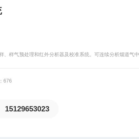
统
样、样气预处理和红外分析器及校准系统。可连续分析烟道气中
果以4-20mA信号或RS232形式输出。根据需要选择测量上述气
676
15129653023