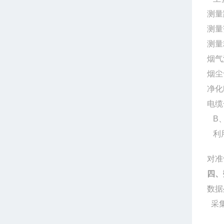
测量
测量
测量
烟气
烟尘
净化
电缆
B、
利用
对准
四、
数据
采集