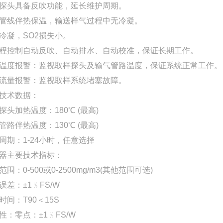
探头具备反吹功能，延长维护周期。
管线伴热保温，输送样气过程中无冷凝。
冷凝，
SO2损失小。
程控制自动反吹、自动排水、自动校准，保证长期工作。
温度报警：监视取样探头及输气管路温度，保证系统正常工作。
流量报警：监视取样系统堵塞故障。
技术数据：
探头加热温度：
180℃ (最高)
管路伴热温度：
130℃ (最高)
周期：
1-24小时，任意选择
器主要技术指标：
范围：
0-500或0-2500mg/m3(其他范围可选)
误差：
±1﹪FS/W
时间：
T90＜15S
性：零点：
±1﹪FS/W