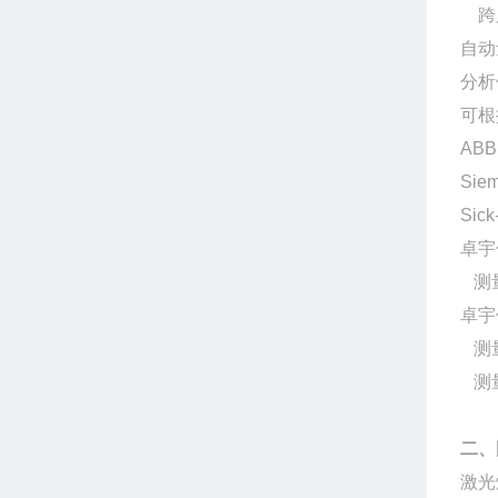
跨度
自动
分析
可根
AB
Sie
Sic
卓宇
测量
卓宇
测
测量
二、
激光