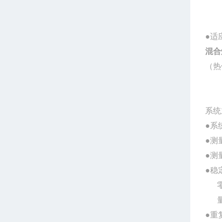
●适
混合
（热
系统
●系
●测
●测
●稳
零点
量程
●重