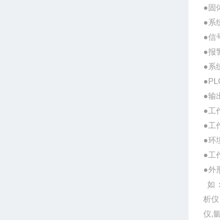
●固
●系
●信
●报
●系
●P
●输
●工
●工
●环
●工
●外形
如：
析仪
仪,