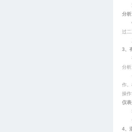
通
分析
针
过二
系
3、
有色
分析
针
作。
操作
仪表
分
4、