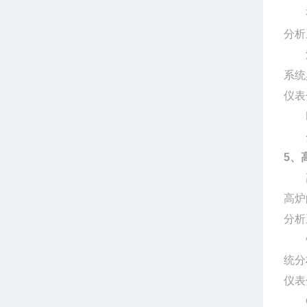
有色
分析
浸出
系统
仪表
分
5、
高炉
高炉
分析
针对
统分
仪表