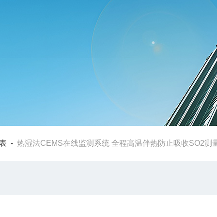
表
-
热湿法CEMS在线监测系统 全程高温伴热防止吸收SO2测