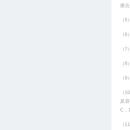
接点
（5
（6
（7
（8
（9
（1
及容
C，1
（1