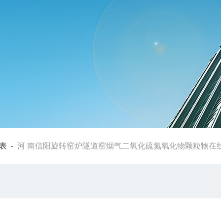
表
-
河 南信阳旋转窑炉隧道窑烟气二氧化硫氮氧化物颗粒物在