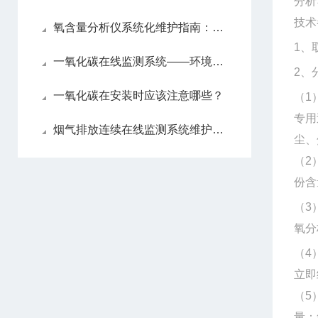
分析
技术
氧含量分析仪系统化维护指南：日常保养解析
1
、
一氧化碳在线监测系统——环境监测的智能守护者
2
、
一氧化碳在安装时应该注意哪些？
（1
专用
烟气排放连续在线监测系统维护方法
尘、
（
2
份含
（
3
氧分
（
4
立即
（
5
量：