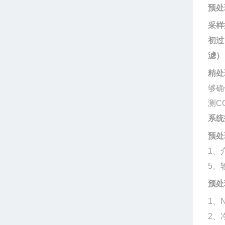
预处
采样
初过
滤）
精处
够确
测
C
系统
预处
1
、
5
、
预处
1
、
N
2
、