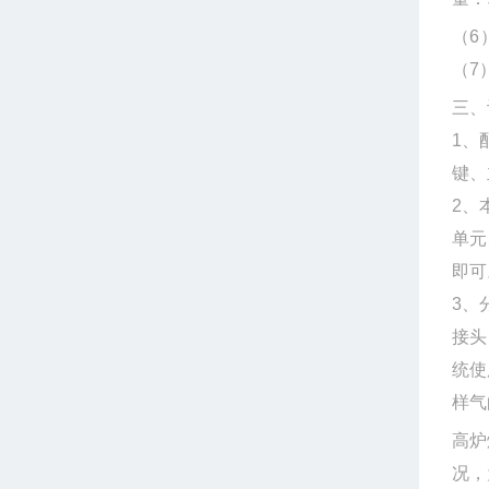
（
6
（
7
三、
1
、
键、
2
、
单元
即可
3
、
接头
统使
样气
高炉
况，